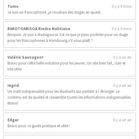
t
Tamo
il y a 9 mois
o
Je suis un francophone ,je voudrais des stages en quant.
i
l
e
RAKOTOARISOA Rindra Nalitiana
il y a 9 mois
s
Bonjour. Je suis à Madagascar. Est ce que je peux postuler pour un stage
pour les francophones à Hambourg s'il vous plaît ?
Valérie Sauvageot
il y a un an
Bravo pour cette belle initiative pour les jeunes. Un site bien fait, clair et
très utile.
Ingrid
il y a un an
Un outil indispensable pour les étudiants qui partent à l étranger. Le
contenu est de qualité et rassemble toutes les informations indispensables.
Bravo!
Edgar
il y a un an
Bravo pour ce guide pratique et utile !