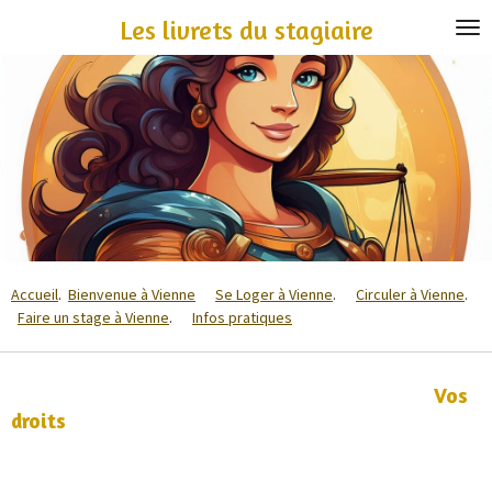
Passer
Les livrets du stagiaire
au
contenu
principal
Accueil
.
Bienvenue à Vienne
Se Loger à Vienne
.
Circuler à Vienne
.
Faire un stage à Vienne
.
Infos pratiques
Vos
droits