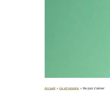
Accueil
»
Lis et respire
»
Ne pas s'aimer
Et si ne pas t