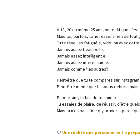
À 18, 20 ou même 25 ans, on te dit que c’est "
Mais toi, parfois, tu ne ressens rien de tout ç
Tu te réveilles fatigué·e, vide, ou avec cet
Jamais assez beau·belle.
Jamais assez intelligent·e.
Jamais assez intéressant·e.
Jamais comme "les autres".
Peut-être que tu te compares sur Instagram. 
Peut-être même que tu souris dehors, mais qu
Et pourtant, tu fais de ton mieux.
Tu essaies de plaire, de réussir, d’être quel
Mais tu n’es pas sûr·e d’y arriver… parce qu’
🤍
Une réalité que personne ne t’a prépa