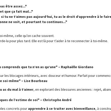
pas être assez..."
et que ça fait mal..."
 tu ne t’aimes pas aujourd’hui, tu as le droit d’apprendre à le faire.
nne ne voit, et pourtant tu continues..."
 toi-même, celle qu’on cache souvent.
rde-la pour plus tard. Elle est là pour t’aider à te reconnecter à toi-même.
 comprends que tu n’en as qu’une" – Raphaëlle Giordano
sur les blocages intérieurs, avec douceur et humour. Parfait pour commence
re soi-même" – Lise Bourbeau
u as du mal à t’aimer
, en explorant des blessures anciennes : rejet, abando
iques de l’estime de soi" – Christophe André
ples concrets pour
apprendre à se traiter avec bienveillance
, à const