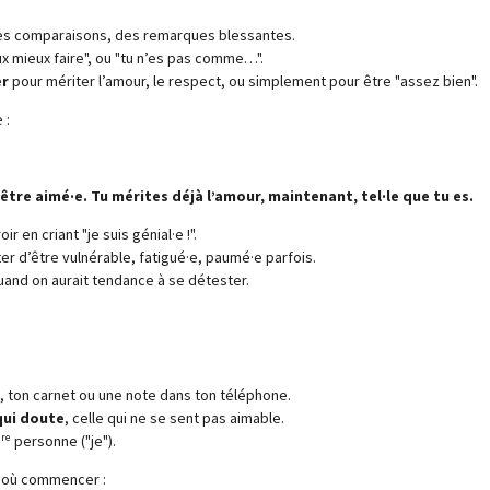
 des comparaisons, des remarques blessantes.
eux mieux faire", ou "tu n’es pas comme…".
er
pour mériter l’amour, le respect, ou simplement pour être "assez bien".
 :
être aimé·e. Tu mérites déjà l’amour, maintenant, tel·le que tu es.
r en criant "je suis génial·e !".
er d’être vulnérable, fatigué·e, paumé·e parfois.
uand on aurait tendance à se détester.
, ton carnet ou une note dans ton téléphone.
 qui doute
, celle qui ne se sent pas aimable.
1ʳᵉ personne ("je").
r où commencer :