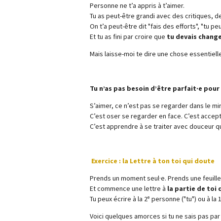
Personne ne t’a appris à t’aimer.
Tu as peut-être grandi avec des critiques,
On t’a peut-être dit "fais des efforts", "tu p
Et tu as fini par croire que
tu devais chang
Mais laisse-moi te dire une chose essentielle
Tu n’as pas besoin d’être parfait·e pour 
S’aimer, ce n’est pas se regarder dans le miroi
C’est oser se regarder en face. C’est accept
C’est apprendre à se traiter avec douceur q
Exercice : la Lettre à ton toi qui doute
Prends un moment seul·e. Prends une feuille
Et commence une lettre à
la partie de toi
Tu peux écrire à la 2ᵉ personne ("tu") ou à la 
Voici quelques amorces si tu ne sais pas pa