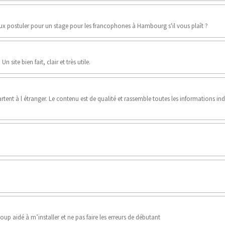
eux postuler pour un stage pour les francophones à Hambourg s'il vous plaît ?
n site bien fait, clair et très utile.
rtent à l étranger. Le contenu est de qualité et rassemble toutes les informations in
up aidé à m’installer et ne pas faire les erreurs de débutant