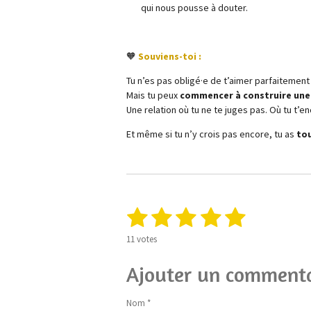
qui nous pousse à douter.
🧡
Souviens-toi :
Tu n’es pas obligé·e de t’aimer parfaitement 
Mais tu peux
commencer à construire une
Une relation où tu ne te juges pas. Où tu t’e
Et même si tu n’y crois pas encore, tu as
tou
1
2
3
4
5
E
É
n
v
é
é
é
é
é
v
a
11 votes
o
l
t
t
t
t
t
y
u
Ajouter un commenta
e
o
o
o
o
o
a
r
t
l
i
i
i
i
i
Nom *
i
'