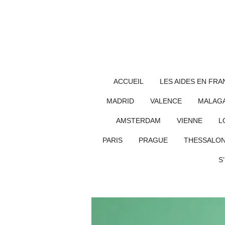
Passer
au
contenu
principal
ACCUEIL
LES AIDES EN FRA
MADRID
VALENCE
MALAG
AMSTERDAM
VIENNE
L
PARIS
PRAGUE
THESSALON
S