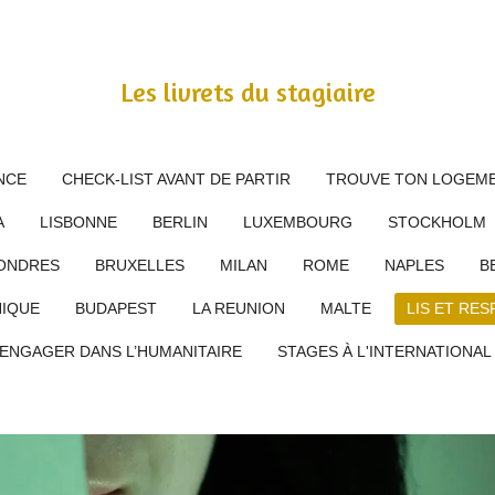
Les livrets du stagiaire
NCE
CHECK-LIST AVANT DE PARTIR
TROUVE TON LOGEME
A
LISBONNE
BERLIN
LUXEMBOURG
STOCKHOLM
ONDRES
BRUXELLES
MILAN
ROME
NAPLES
B
IQUE
BUDAPEST
LA REUNION
MALTE
LIS ET RES
’ENGAGER DANS L’HUMANITAIRE
STAGES À L'INTERNATIONA