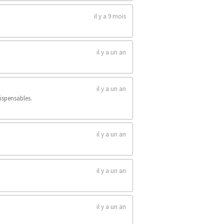
il y a 9 mois
il y a un an
il y a un an
dispensables.
il y a un an
il y a un an
il y a un an