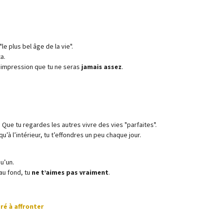
le plus bel âge de la vie".
a.
te impression que tu ne seras
jamais assez
.
Que tu regardes les autres vivre des vies "parfaites".
’à l’intérieur, tu t’effondres un peu chaque jour.
qu’un.
au fond, tu
ne t’aimes pas vraiment
.
ré à affronter