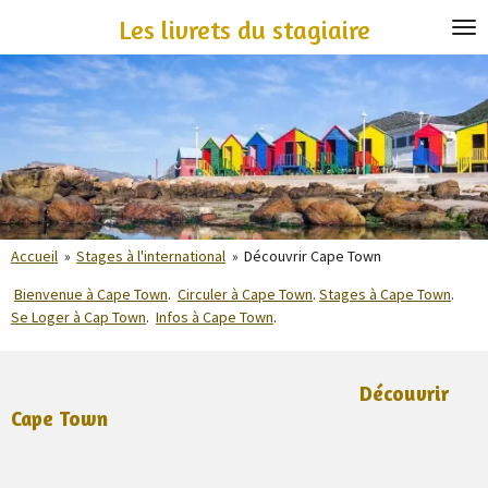
Passer
Les livrets du stagiaire
au
contenu
principal
Accueil
»
Stages à l'international
»
Découvrir Cape Town
Bienvenue à Cape Town
.
Circuler à Cape Town
.
Stages à Cape Town
.
Se Loger à Cap Town
.
Infos à Cape Town
.
Découvrir
Cape Town