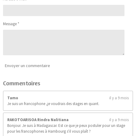
l
4
s
s
s
s
u
.
a
9
t
0
i
Message *
9
o
0
n
9
0
9
0
9
0
Envoyer un commentaire
9
0
Commentaires
9
é
t
Tamo
il y a 9 mois
o
Je suis un francophone ,je voudrais des stages en quant.
i
l
e
RAKOTOARISOA Rindra Nalitiana
il y a 9 mois
s
Bonjour. Je suis à Madagascar. Est ce que je peux postuler pour un stage
pour les francophones à Hambourg s'il vous plaît ?