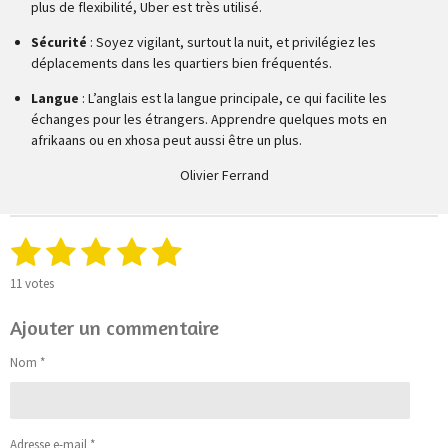
plus de flexibilité, Uber est très utilisé.
Sécurité
: Soyez vigilant, surtout la nuit, et privilégiez les
déplacements dans les quartiers bien fréquentés.
Langue
: L’anglais est la langue principale, ce qui facilite les
échanges pour les étrangers. Apprendre quelques mots en
afrikaans ou en xhosa peut aussi être un plus.
Olivier Ferrand
1
2
3
4
5
E
É
n
v
é
é
é
é
é
v
a
11 votes
o
l
t
t
t
t
t
y
u
Ajouter un commentaire
e
o
o
o
o
o
a
r
t
Nom *
l
i
i
i
i
i
i
'
o
é
l
l
l
l
l
v
n
a
e
e
e
e
e
:
Adresse e-mail *