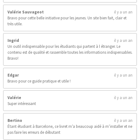
Valérie Sauvageot
il y a un an
Bravo pour cette belle initiative pour les jeunes. Un site bien fait, clair et
très utile.
Ingrid
il y a un an
Un outil indispensable pour les étudiants qui partent à l étranger. Le
contenu est de qualité et rassemble toutes les informations indispensables.
Bravo!
Edgar
il y a un an
Bravo pour ce guide pratique et utile !
Valérie
il y a un an
Super intéressant
Bertino
il y a un an
Étant étudiant à Barcelone, ce livret m’a beaucoup aidé à m’installer et ne
pas faire les erreurs de débutant