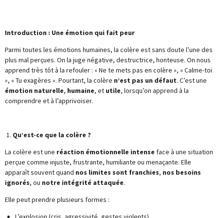
Introduction : Une émotion qui fait peur
Parmi toutes les émotions humaines, la colère est sans doute l’une des
plus mal perçues. On la juge négative, destructrice, honteuse. On nous
apprend très tôt à la refouler : « Ne te mets pas en colère », « Calme-toi
», « Tu exagères ». Pourtant, la colère
n’est pas un défaut
. C’est une
émotion naturelle
,
humaine
, et
utile
, lorsqu’on apprend à la
comprendre et à l’apprivoiser.
1.
Qu’est-ce que la colère ?
La colère est une
réaction émotionnelle intense
face à une situation
perçue comme injuste, frustrante, humiliante ou menaçante. Elle
apparaît souvent quand
nos limites sont franchies
,
nos besoins
ignorés
, ou
notre intégrité attaquée
.
Elle peut prendre plusieurs formes :
L’explosion (cris, agressivité, gestes violents)