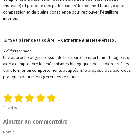
tristesse) et propose des pistes concrètes de méditation, d’auto-
compassion et de pleine conscience pour retrouver l’équilibre
intérieur.
3.
"Se libérer de la colère" – Catherine Aimelet-Périssol
Éditions Leduc.s
Une approche originale issue de la « neuro-comportementologie », qui
aide à comprendre les mécanismes biologiques de la colère et à les
transformer en comportements adaptés. Elle propose des exercices
pratiques pour mieux gérer ses réactions.
1
2
3
4
5
E
É
n
v
é
é
é
é
é
v
a
11 votes
o
l
t
t
t
t
t
y
u
Ajouter un commentaire
e
o
o
o
o
o
a
r
t
Nom *
l
i
i
i
i
i
i
'