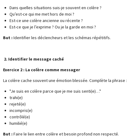
Dans quelles situations suis-je souvent en colère ?
Qu’est-ce qui me met hors de moi ?
Est-ce une colère ancienne ou récente ?
Est-ce que je l’exprime ? Ou je la garde en moi ?
But :
Identifier les déclencheurs et les schémas répétitifs.
2. Identifier le message caché
Exercice 2 : La colère comme messager
La colère cache souvent une émotion blessée. Complète la phrase :
"Je suis en colère parce que je me suis senti(e)…"
trahi(e)
rejeté(e)
incompris(e)
contrôlé(e)
humilié(e)
But :
Faire le lien entre colère et besoin profond non respecté.