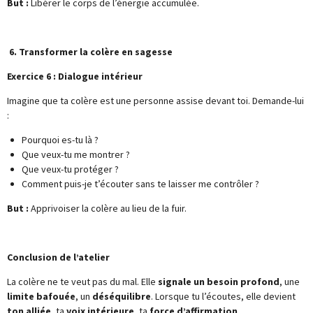
But :
Libérer le corps de l’énergie accumulée.
6. Transformer la colère en sagesse
Exercice 6 : Dialogue intérieur
Imagine que ta colère est une personne assise devant toi. Demande-lui
:
Pourquoi es-tu là ?
Que veux-tu me montrer ?
Que veux-tu protéger ?
Comment puis-je t’écouter sans te laisser me contrôler ?
But :
Apprivoiser la colère au lieu de la fuir.
Conclusion de l’atelier
La colère ne te veut pas du mal. Elle
signale un besoin profond
, une
limite bafouée
, un
déséquilibre
. Lorsque tu l’écoutes, elle devient
ton alliée
, ta
voix intérieure
, ta
force d’affirmation
.