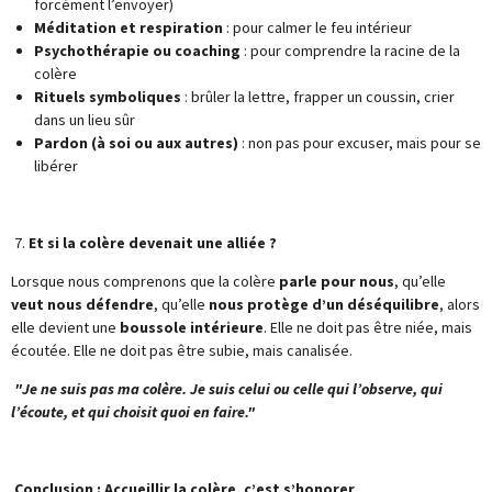
forcément l’envoyer)
Méditation et respiration
: pour calmer le feu intérieur
Psychothérapie ou coaching
: pour comprendre la racine de la
colère
Rituels symboliques
: brûler la lettre, frapper un coussin, crier
dans un lieu sûr
Pardon (à soi ou aux autres)
: non pas pour excuser, mais pour se
libérer
7.
Et si la colère devenait une alliée ?
Lorsque nous comprenons que la colère
parle pour nous
, qu’elle
veut nous défendre
, qu’elle
nous protège d’un déséquilibre
, alors
elle devient une
boussole intérieure
. Elle ne doit pas être niée, mais
écoutée. Elle ne doit pas être subie, mais canalisée.
"Je ne suis pas ma colère. Je suis celui ou celle qui l’observe, qui
l’écoute, et qui choisit quoi en faire."
Conclusion : Accueillir la colère, c’est s’honorer