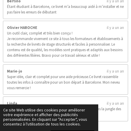
Bertino
il y a un an
Étant étudiant à Barcelone, ce livret m’a beaucoup aidé à m’installer et ne
pas faire les erreurs de débutant
Olivier HAROCHE
il y a un an
Un outil clair, complet et très bien conçu !
Je recommande vivement ce site à tous les formateurs et établissements à
la recherche de livrets de stage structurés et faciles à personnaliser. Le
contenu est de qualité, les modèles sont pratiques et adaptés aux besoins
des différentes filières. Bravo pour ce travail sérieux et utile !
Marie-jo
il y a un an
Super idée, clair et complet pour une aide précieuse.Ce livret rassemble
toutes les infos à connaître pour un bon départ à Barcelone. Mon neveu
vous remercie !
Linda
il y a un an
Un livret clair, pratique et super utile pour s’y retrouver dans la jungle des
Ce site Web utilise des cookies pour améliorer
votre expérience et afficher des publicités
stages. Bravo !
personnalisées. En cliquant sur "Accepter", vous
consentez à l'utilisation de tous les cookies.
Afficher plus de commentaires.
© 2025 - 2026 Les livrets du stagiaire