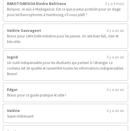
e
RAKOTOARISOA Rindra Nalitiana
il y a 9 mois
s
Bonjour. Je suis à Madagascar. Est ce que je peux postuler pour un stage
pour les francophones à Hambourg s'il vous plaît ?
Valérie Sauvageot
il y a un an
Bravo pour cette belle initiative pour les jeunes. Un site bien fait, clair et
très utile.
Ingrid
il y a un an
Un outil indispensable pour les étudiants qui partent à l étranger. Le
contenu est de qualité et rassemble toutes les informations indispensables.
Bravo!
Edgar
il y a un an
Bravo pour ce guide pratique et utile !
Valérie
il y a un an
Super intéressant