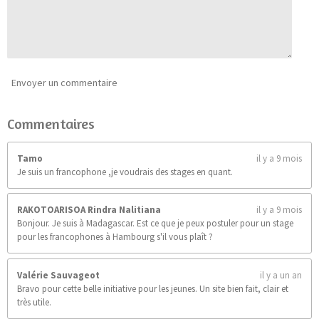
0
n
9
0
9
0
9
0
Envoyer un commentaire
9
0
Commentaires
9
é
t
Tamo
il y a 9 mois
o
Je suis un francophone ,je voudrais des stages en quant.
i
l
e
RAKOTOARISOA Rindra Nalitiana
il y a 9 mois
s
Bonjour. Je suis à Madagascar. Est ce que je peux postuler pour un stage
pour les francophones à Hambourg s'il vous plaît ?
Valérie Sauvageot
il y a un an
Bravo pour cette belle initiative pour les jeunes. Un site bien fait, clair et
très utile.