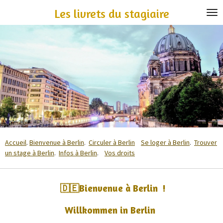
Passer
Les livrets du stagiaire
au
contenu
principal
Accueil
.
Bienvenue à Berlin
.
Circuler à Berlin
Se loger à Berlin
.
Trouver
un stage à Berlin
.
Infos à Berlin
.
Vos droits
🇩🇪Bienvenue à Berlin !
Willkommen in Berlin