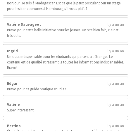
s
Bonjour. Je suis à Madagascar. Est ce que je peux postuler pour un stage
pour les francophones à Hambourg s'il vous plaît ?
Valérie Sauvageot
il y a un an
Bravo pour cette belle initiative pour les jeunes. Un site bien fait, clair et
très utile.
Ingrid
il y a un an
Un outil indispensable pour les étudiants qui partent à l étranger. Le
contenu est de qualité et rassemble toutes les informations indispensables.
Bravo!
Edgar
il y a un an
Bravo pour ce guide pratique et utile !
Valérie
il y a un an
Super intéressant
Bertino
il y a un an