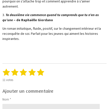
pourquoi on s’attache trop et comment apprendre à s’aimer
autrement.
3.
Ta deuxième vie commence quand tu comprends que tu n’en as
qu’une
– de Raphaëlle Giordano
Un roman initiatique, fluide, positif, sur le changement intérieur et la
reconquête de soi. Parfait pour les jeunes qui aiment les histoires
inspirantes.
1
2
3
4
5
E
É
n
v
é
é
é
é
é
v
a
11 votes
o
l
t
t
t
t
t
y
u
Ajouter un commentaire
e
o
o
o
o
o
a
r
t
Nom *
l
i
i
i
i
i
i
'
o
é