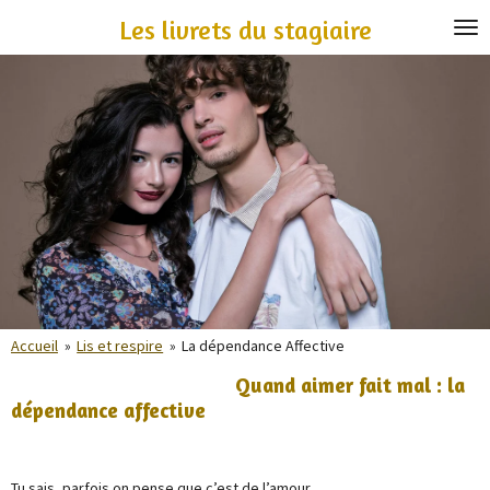
Passer
Les livrets du stagiaire
au
contenu
principal
Accueil
»
Lis et respire
»
La dépendance Affective
Quand aimer fait mal : la
dépendance affective
Tu sais, parfois on pense que c’est de l’amour.