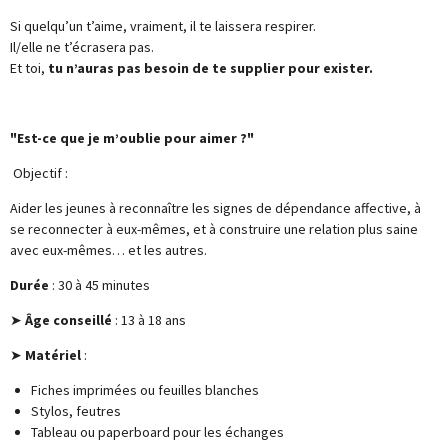
Si quelqu’un t’aime, vraiment, il te laissera respirer.
Il/elle ne t’écrasera pas.
Et toi,
tu n’auras pas besoin de te supplier pour exister.
"Est-ce que je m’oublie pour aimer ?"
Objectif :
Aider les jeunes à reconnaître les signes de dépendance affective, à
se reconnecter à eux-mêmes, et à construire une relation plus saine
avec eux-mêmes… et les autres.
Durée
: 30 à 45 minutes
➤
Âge conseillé
: 13 à 18 ans
➤
Matériel
:
Fiches imprimées ou feuilles blanches
Stylos, feutres
Tableau ou paperboard pour les échanges