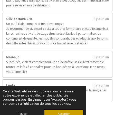
Étant étudiant à Barcelone, ce livret m’a beaucoup aidé à m’installer et ne
pas faire les erreurs de débutant
Olivier HAROCHE
il y a un an
Un outil clair, complet et très bien conçu !
Je recommande vivement ce site à tous les formateurs et établissements à
la recherche de livrets de stage structurés et faciles à personnaliser. Le
contenu est de qualité, les modèles sont pratiques et adaptés aux besoins
des différentes filières. Bravo pour ce travail sérieux et utile !
Marie-jo
il y a un an
Super idée, clair et complet pour une aide précieuse.Ce livret rassemble
toutes les infos à connaître pour un bon départ à Barcelone. Mon neveu
vous remercie !
Linda
il y a un an
Un livret clair, pratique et super utile pour s’y retrouver dans la jungle des
Ce site Web utilise des cookies pour améliorer
votre expérience et afficher des publicités
stages. Bravo !
personnalisées. En cliquant sur "Accepter", vous
consentez à l'utilisation de tous les cookies.
Afficher plus de commentaires.
© 2025 - 2026 Les livrets du stagiaire
Refuser
Accepter
Propulsé par
Webador