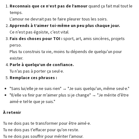
Reconnais que ce n’est pas de l’amour
quand ça fait mal tout le
temps.
L’amour ne devrait pas te faire pleurer tous les soirs.
Apprends à t’aimer toi-même un peu plus chaque jour.
Ce n’est pas égoïste, c’est vital.
Fais des choses pour TOI :
sport, art, amis sincères, projets
perso.
Plus tu construis ta vie, moins tu dépends de quelqu’un pour
exister.
Parle à quelqu’un de confiance.
Tu n’as pas à porter ça seul·e.
Remplace ces phrases :
"Sans lui/elle je ne suis rien" → "Je suis quelqu’un, même seul·e."
"Il/elle va finir par m’aimer plus si je change" → "Je mérite d’être
aimé·e tel·le que je suis."
À retenir
Tu ne dois pas te transformer pour être aimé·e.
Tu ne dois pas t’effacer pour qu’on reste.
Tu ne dois pas souffrir pour mériter l’amour.