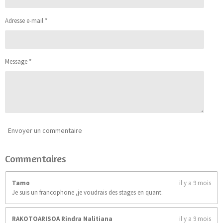
l
l
l
l
l
v
n
a
e
e
e
e
e
:
Adresse e-mail *
l
4
s
s
s
s
u
.
a
9
t
0
i
Message *
9
o
0
n
9
0
9
0
9
0
Envoyer un commentaire
9
0
Commentaires
9
é
t
Tamo
il y a 9 mois
o
Je suis un francophone ,je voudrais des stages en quant.
i
l
e
RAKOTOARISOA Rindra Nalitiana
il y a 9 mois