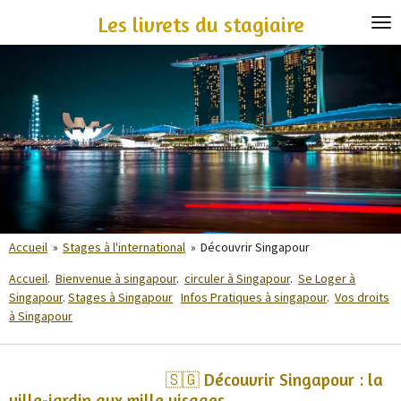
Passer
Les livrets du stagiaire
au
contenu
principal
Accueil
»
Stages à l'international
»
Découvrir Singapour
Accueil
.
Bienvenue à singapour
.
circuler à Singapour
.
Se Loger à
Singapour
.
Stages à Singapour
Infos Pratiques à singapour
.
Vos droits
à Singapour
🇸🇬 Découvrir Singapour : la
ville-jardin aux mille visages