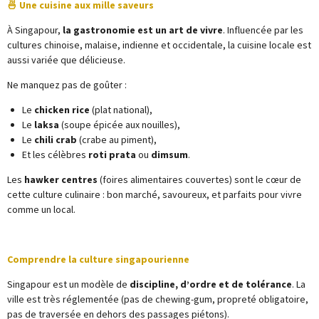
🍜 Une cuisine aux mille saveurs
À Singapour,
la gastronomie est un art de vivre
. Influencée par les
cultures chinoise, malaise, indienne et occidentale, la cuisine locale est
aussi variée que délicieuse.
Ne manquez pas de goûter :
Le
chicken rice
(plat national),
Le
laksa
(soupe épicée aux nouilles),
Le
chili crab
(crabe au piment),
Et les célèbres
roti prata
ou
dimsum
.
Les
hawker centres
(foires alimentaires couvertes) sont le cœur de
cette culture culinaire : bon marché, savoureux, et parfaits pour vivre
comme un local.
Comprendre la culture singapourienne
Singapour est un modèle de
discipline, d’ordre et de tolérance
. La
ville est très réglementée (pas de chewing-gum, propreté obligatoire,
pas de traversée en dehors des passages piétons).