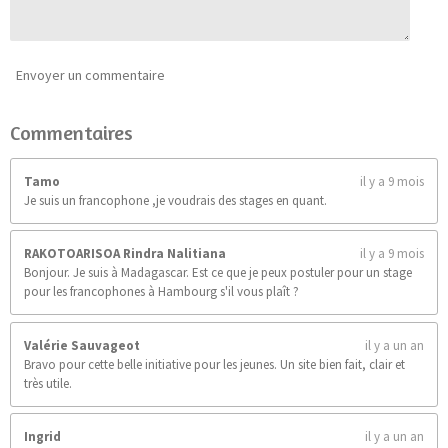
9
0
9
0
Envoyer un commentaire
9
0
Commentaires
9
é
t
Tamo
il y a 9 mois
o
Je suis un francophone ,je voudrais des stages en quant.
i
l
e
RAKOTOARISOA Rindra Nalitiana
il y a 9 mois
s
Bonjour. Je suis à Madagascar. Est ce que je peux postuler pour un stage
pour les francophones à Hambourg s'il vous plaît ?
Valérie Sauvageot
il y a un an
Bravo pour cette belle initiative pour les jeunes. Un site bien fait, clair et
très utile.
Ingrid
il y a un an