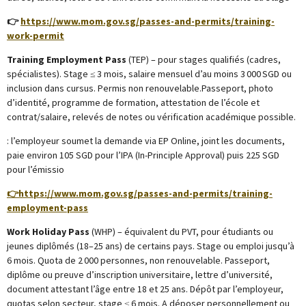
👉
https://www.mom.gov.sg/passes-and-permits/training-
work-permit
Training Employment Pass
(TEP) – pour stages qualifiés (cadres,
spécialistes). Stage ≤ 3 mois, salaire mensuel d’au moins 3 000 SGD ou
inclusion dans cursus. Permis non renouvelable.Passeport, photo
d’identité, programme de formation, attestation de l’école et
contrat/salaire, relevés de notes ou vérification académique possible.
: l’employeur soumet la demande via EP Online, joint les documents,
paie environ 105 SGD pour l’IPA (In-Principle Approval) puis 225 SGD
pour l’émissio
👉
https://www.mom.gov.sg/passes-and-permits/training-
employment-pass
Work Holiday Pass
(WHP) – équivalent du PVT, pour étudiants ou
jeunes diplômés (18–25 ans) de certains pays. Stage ou emploi jusqu’à
6 mois. Quota de 2 000 personnes, non renouvelable.
Passeport,
diplôme ou preuve d’inscription universitaire, lettre d’université,
document attestant l’âge entre 18 et 25 ans. Dépôt par l’employeur,
quotas selon secteur, stage ≤ 6 mois. A déposer personnellement ou