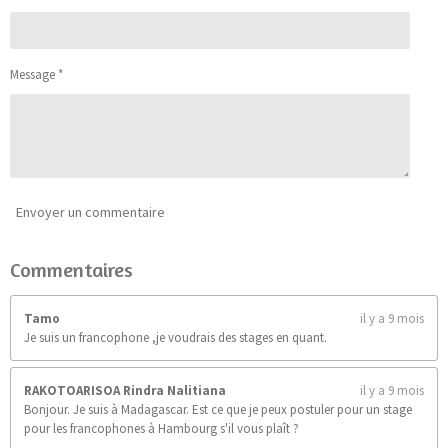
4
s
s
s
s
u
.
a
9
t
0
i
Message *
9
o
0
n
9
0
9
0
9
0
Envoyer un commentaire
9
0
Commentaires
9
é
t
Tamo
il y a 9 mois
o
Je suis un francophone ,je voudrais des stages en quant.
i
l
e
RAKOTOARISOA Rindra Nalitiana
il y a 9 mois
s
Bonjour. Je suis à Madagascar. Est ce que je peux postuler pour un stage
pour les francophones à Hambourg s'il vous plaît ?