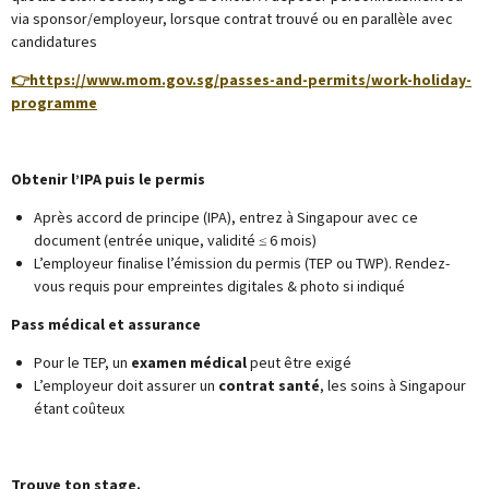
via sponsor/employeur, lorsque contrat trouvé ou en parallèle avec
candidatures
👉
https://www.mom.gov.sg/passes-and-permits/work-holiday-
programme
Obtenir l’IPA puis le permis
Après accord de principe (IPA), entrez à Singapour avec ce
document (entrée unique, validité ≤ 6 mois)
L’employeur finalise l’émission du permis (TEP ou TWP). Rendez-
vous requis pour empreintes digitales & photo si indiqué
Pass médical et assurance
Pour le TEP, un
examen médical
peut être exigé
L’employeur doit assurer un
contrat santé
, les soins à Singapour
étant coûteux
Trouve ton stage.