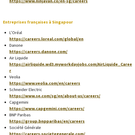
https://www.ninjavan.co/en-sg/careers
Entreprises françaises à Singapour
L’Oréal
https://careers.loreal.com/global/en
Danone
https://careers.danone.com/
Air Liquide
https://airliquide.wd3.myworkdayjobs.com/AirLiquide_Caree
r
Veolia
https://www.veolia.com/en/careers
Schneider Electric
https://www.se.com/sg/en/about-us/careers/
Capgemini
https://www.capgemini.com/careers/
BNP Paribas
https://group.bnpparibas/en/careers
Société Générale
https://careers.societegenerale.com/