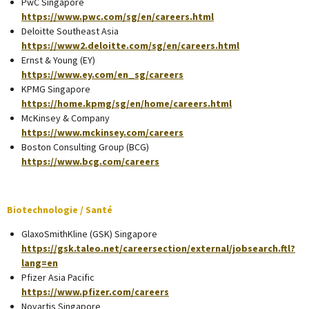
PwC Singapore
https://www.pwc.com/sg/en/careers.html
Deloitte Southeast Asia
https://www2.deloitte.com/sg/en/careers.html
Ernst & Young (EY)
https://www.ey.com/en_sg/careers
KPMG Singapore
https://home.kpmg/sg/en/home/careers.html
McKinsey & Company
https://www.mckinsey.com/careers
Boston Consulting Group (BCG)
https://www.bcg.com/careers
Biotechnologie / Santé
GlaxoSmithKline (GSK) Singapore
https://gsk.taleo.net/careersection/external/jobsearch.ftl?
lang=en
Pfizer Asia Pacific
https://www.pfizer.com/careers
Novartis Singapore