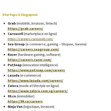
Startups à Singapour
Grab
(mobilité, livraison, fintech)
https://grab.careers/
Carousell
(marketplace en ligne)
https://careers.carousell.com/
Sea Group
(e-commerce, gaming – Shopee, Garena)
https://careers.seagroup.com/
Razer
(hardware gaming, software)
https://careers.razer.com/
PatSnap
(innovation intelligence)
https://www.patsnap.com/careers
Lazada
(e-commerce)
https://www.lazada.com/careers/
Zalora
(mode et lifestyle en ligne)
https://www.zalora.com.sg/careers/
99.co
(immobilier)
https://99.co/careers
Ninja Van
(logistique, livraison)