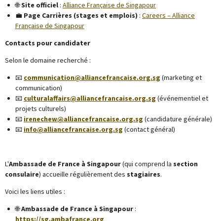
🌐
Site officiel
:
Alliance Française de Singapour
💼
Page Carrières (stages et emplois)
:
Careers – Alliance
Française de Singapour
Contacts pour candidater
Selon le domaine recherché :
📧
communication@alliancefrancaise.org.sg
(marketing et
communication)
📧
culturalaffairs@alliancefrancaise.org.sg
(événementiel et
projets culturels)
📧
irenechew@alliancefrancaise.org.sg
(candidature générale)
📧
info@alliancefrancaise.org.sg
(contact général)
L'
Ambassade de France à Singapour
(qui comprend la
section
consulaire
) accueille régulièrement des
stagiaires
.
Voici les liens utiles :
🌐
Ambassade de France à Singapour
:
https://sg.ambafrance.org