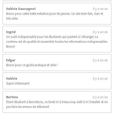
Valérie Sauvageot
il y a un an
Bravo pour cette belle initiative pour les jeunes. Un site bien fait, clair et
très utile.
Ingrid
il y a un an
Un outil indispensable pour les étudiants qui partent à l étranger. Le
contenu est de qualité et rassemble toutes les informations indispensables.
Bravo!
Edgar
il y a un an
Bravo pour ce guide pratique et utile !
Valérie
il y a un an
Super intéressant
Bertino
il y a un an
Étant étudiant à Barcelone, ce livret m’a beaucoup aidé à m’installer et ne
pas faire les erreurs de débutant