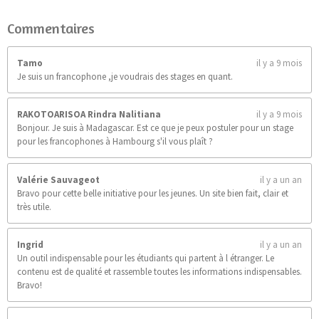
9
0
Commentaires
9
é
t
Tamo
il y a 9 mois
o
Je suis un francophone ,je voudrais des stages en quant.
i
l
e
RAKOTOARISOA Rindra Nalitiana
il y a 9 mois
s
Bonjour. Je suis à Madagascar. Est ce que je peux postuler pour un stage
pour les francophones à Hambourg s'il vous plaît ?
Valérie Sauvageot
il y a un an
Bravo pour cette belle initiative pour les jeunes. Un site bien fait, clair et
très utile.
Ingrid
il y a un an
Un outil indispensable pour les étudiants qui partent à l étranger. Le
contenu est de qualité et rassemble toutes les informations indispensables.
Bravo!