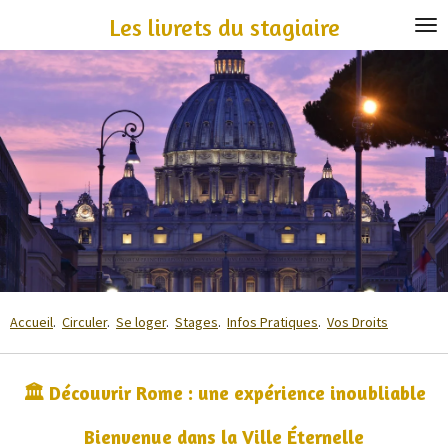
Passer
Les livrets du stagiaire
au
contenu
principal
Accueil
.
Circuler
.
Se loger
.
Stages
.
Infos Pratiques
.
Vos Droits
🏛️ Découvrir Rome : une expérience inoubliable
Bienvenue dans la Ville Éternelle