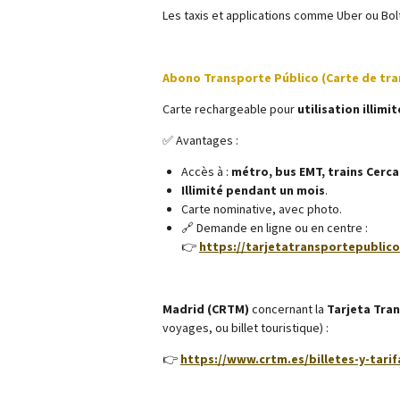
Les taxis et applications comme Uber ou Bolt
Abono Transporte Público (Carte de tra
Carte rechargeable pour
utilisation illimi
✅ Avantages :
Accès à :
métro, bus EMT, trains Cerca
Illimité pendant un mois
.
Carte nominative, avec photo.
🔗 Demande en ligne ou en centre :
👉
https://tarjetatransportepublico
Madrid (CRTM)
concernant la
Tarjeta Tran
voyages, ou billet touristique) :
👉
https://www.crtm.es/billetes-y-tarif