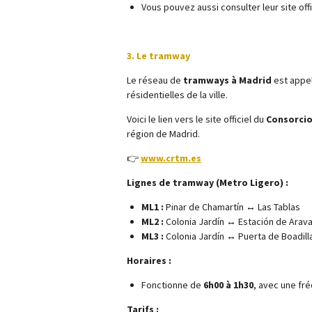
Vous pouvez aussi consulter leur site offic
3. Le tramway
Le réseau de
tramways à Madrid
est appe
résidentielles de la ville.
Voici le lien vers le site officiel du
Consorcio
région de Madrid.
👉
www.crtm.es
Lignes de tramway (Metro Ligero) :
ML1 :
Pinar de Chamartín ↔ Las Tablas
ML2 :
Colonia Jardín ↔ Estación de Arav
ML3 :
Colonia Jardín ↔ Puerta de Boadill
Horaires :
Fonctionne de
6h00 à 1h30
, avec une f
Tarifs :