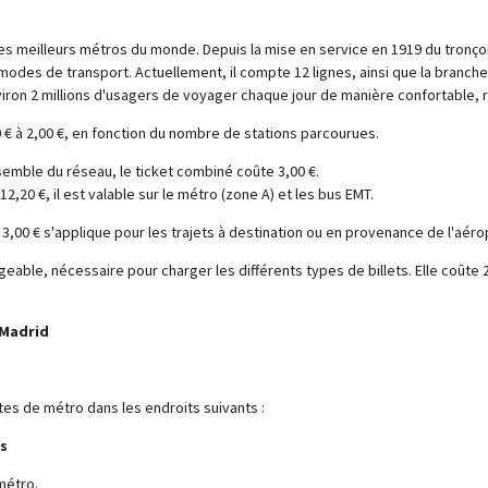
 meilleurs métros du monde. Depuis la mise en service en 1919 du tronçon
 modes de transport. Actuellement, il compte 12 lignes, ainsi que la branch
viron 2 millions d'usagers de voyager chaque jour de manière confortable, 
0 € à 2,00 €, en fonction du nombre de stations parcourues.
emble du réseau, le ticket combiné coûte 3,00 €.
2,20 €, il est valable sur le métro (zone A) et les bus EMT.
,00 € s'applique pour les trajets à destination ou en provenance de l'aéro
eable, nécessaire pour charger les différents types de billets. Elle coûte 
 Madrid
es de métro dans les endroits suivants :
ts
métro.