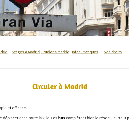
adrid
.
Stages à Madrid
Etudier á Madrid
Infos Pratiques
.
Vos droits
Circuler à Madrid
ple et efficace.
e déplacer dans toute la ville. Les
bus
complètent bien le réseau, surtout po
.