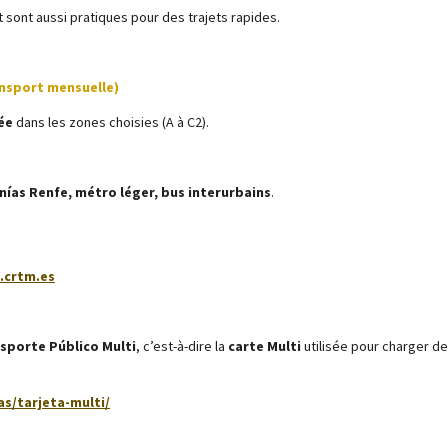
 sont aussi pratiques pour des trajets rapides.
nsport mensuelle)
tée
dans les zones choisies (A à C2).
nías Renfe, métro léger, bus interurbains
.
.crtm.es
sporte Público Multi
, c’est-à-dire la
carte Multi
utilisée pour charger de
as/tarjeta-multi/