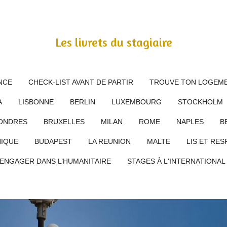
Les livrets du stagiaire
NCE
CHECK-LIST AVANT DE PARTIR
TROUVE TON LOGEME
A
LISBONNE
BERLIN
LUXEMBOURG
STOCKHOLM
ONDRES
BRUXELLES
MILAN
ROME
NAPLES
B
IQUE
BUDAPEST
LA REUNION
MALTE
LIS ET RES
’ENGAGER DANS L’HUMANITAIRE
STAGES À L'INTERNATIONA