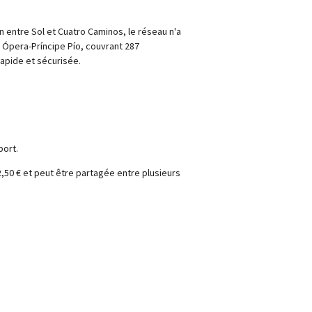
 entre Sol et Cuatro Caminos, le réseau n'a
e Ópera-Príncipe Pío, couvrant 287
rapide et sécurisée.
port.
2,50 € et peut être partagée entre plusieurs