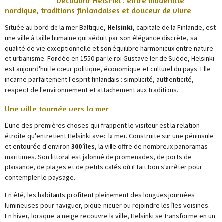
Découvrir Helsinki : entre modernité
nordique, traditions finlandaises et douceur de vivre
Située au bord de la mer Baltique,
Helsinki
, capitale de la Finlande, est
une ville à taille humaine qui séduit par son élégance discrète, sa
qualité de vie exceptionnelle et son équilibre harmonieux entre nature
et urbanisme. Fondée en 1550 par le roi Gustave Ier de Suède, Helsinki
est aujourd'hui le cœur politique, économique et culturel du pays. Elle
incarne parfaitement l'esprit finlandais : simplicité, authenticité,
respect de l'environnement et attachement aux traditions.
Une ville tournée vers la mer
L'une des premières choses qui frappent le visiteur est la relation
étroite qu'entretient Helsinki avec la mer. Construite sur une péninsule
et entourée d'environ
300 îles
, la ville offre de nombreux panoramas
maritimes. Son littoral est jalonné de promenades, de ports de
plaisance, de plages et de petits cafés où il fait bon s'arrêter pour
contempler le paysage.
En été, les habitants profitent pleinement des longues journées
lumineuses pour naviguer, pique-niquer ou rejoindre les îles voisines.
En hiver, lorsque la neige recouvre la ville, Helsinki se transforme en un