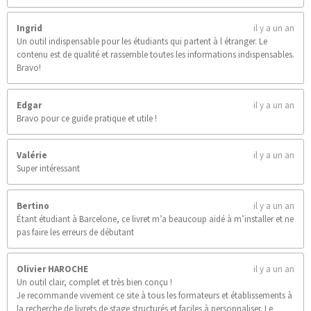
Ingrid
il y a un an
Un outil indispensable pour les étudiants qui partent à l étranger. Le
contenu est de qualité et rassemble toutes les informations indispensables.
Bravo!
Edgar
il y a un an
Bravo pour ce guide pratique et utile !
Valérie
il y a un an
Super intéressant
Bertino
il y a un an
Étant étudiant à Barcelone, ce livret m’a beaucoup aidé à m’installer et ne
pas faire les erreurs de débutant
Olivier HAROCHE
il y a un an
Un outil clair, complet et très bien conçu !
Je recommande vivement ce site à tous les formateurs et établissements à
la recherche de livrets de stage structurés et faciles à personnaliser. Le