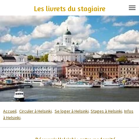
Passer
Les livrets du stagiaire
au
contenu
principal
Accueil
.
Circuler à Helsinki
.
Se loger à Helsinki
.
Stages à Helsinki
.
Infos
à Helsinki
.