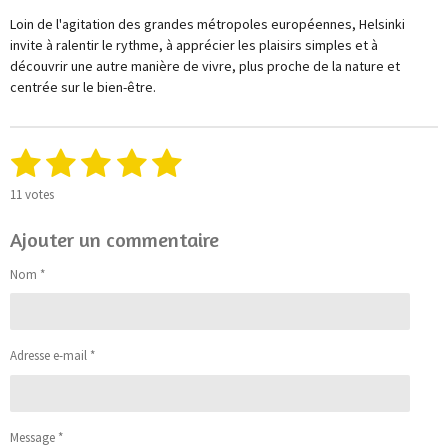
Loin de l'agitation des grandes métropoles européennes, Helsinki
invite à ralentir le rythme, à apprécier les plaisirs simples et à
découvrir une autre manière de vivre, plus proche de la nature et
centrée sur le bien-être.
1
2
3
4
5
E
É
n
v
é
é
é
é
é
v
a
11 votes
o
l
t
t
t
t
t
y
u
Ajouter un commentaire
e
o
o
o
o
o
a
r
t
Nom *
l
i
i
i
i
i
i
'
o
é
l
l
l
l
l
v
n
a
e
e
e
e
e
:
Adresse e-mail *
l
4
s
s
s
s
u
.
a
9
t
0
i
Message *
9
o