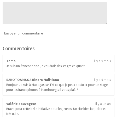
0
n
9
0
9
0
9
0
Envoyer un commentaire
9
0
Commentaires
9
é
t
Tamo
il y a 9 mois
o
Je suis un francophone ,je voudrais des stages en quant.
i
l
e
RAKOTOARISOA Rindra Nalitiana
il y a 9 mois
s
Bonjour. Je suis à Madagascar. Est ce que je peux postuler pour un stage
pour les francophones à Hambourg s'il vous plaît ?
Valérie Sauvageot
il y a un an
Bravo pour cette belle initiative pour les jeunes. Un site bien fait, clair et
très utile.