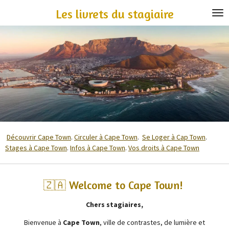
Passer
Les livrets du stagiaire
au
contenu
principal
Découvrir Cape Town
.
Circuler à Cape Town
.
Se Loger à Cap Town
.
Stages à Cape Town
.
Infos à Cape Town
.
Vos droits à Cape Town
🇿🇦 Welcome to Cape Town!
Chers stagiaires,
Bienvenue à
Cape Town
, ville de contrastes, de lumière et