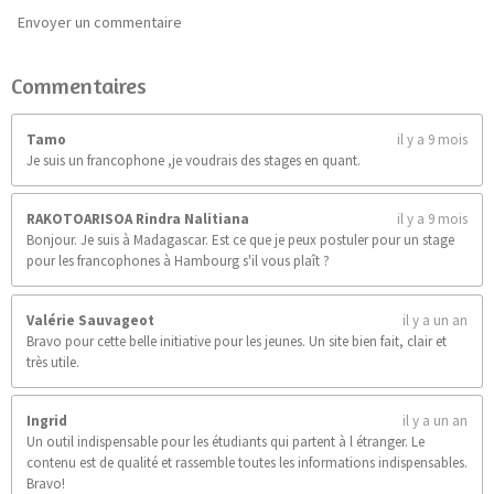
9
0
Envoyer un commentaire
9
0
Commentaires
9
é
t
Tamo
il y a 9 mois
o
Je suis un francophone ,je voudrais des stages en quant.
i
l
e
RAKOTOARISOA Rindra Nalitiana
il y a 9 mois
s
Bonjour. Je suis à Madagascar. Est ce que je peux postuler pour un stage
pour les francophones à Hambourg s'il vous plaît ?
Valérie Sauvageot
il y a un an
Bravo pour cette belle initiative pour les jeunes. Un site bien fait, clair et
très utile.
Ingrid
il y a un an
Un outil indispensable pour les étudiants qui partent à l étranger. Le
contenu est de qualité et rassemble toutes les informations indispensables.
Bravo!