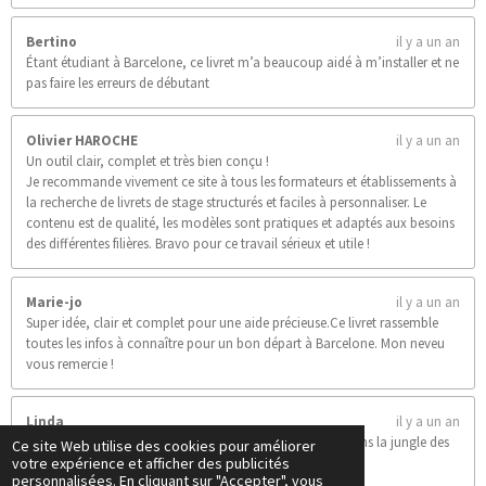
Bertino
il y a un an
Étant étudiant à Barcelone, ce livret m’a beaucoup aidé à m’installer et ne
pas faire les erreurs de débutant
Olivier HAROCHE
il y a un an
Un outil clair, complet et très bien conçu !
Je recommande vivement ce site à tous les formateurs et établissements à
la recherche de livrets de stage structurés et faciles à personnaliser. Le
contenu est de qualité, les modèles sont pratiques et adaptés aux besoins
des différentes filières. Bravo pour ce travail sérieux et utile !
Marie-jo
il y a un an
Super idée, clair et complet pour une aide précieuse.Ce livret rassemble
toutes les infos à connaître pour un bon départ à Barcelone. Mon neveu
vous remercie !
Linda
il y a un an
Un livret clair, pratique et super utile pour s’y retrouver dans la jungle des
Ce site Web utilise des cookies pour améliorer
votre expérience et afficher des publicités
stages. Bravo !
personnalisées. En cliquant sur "Accepter", vous