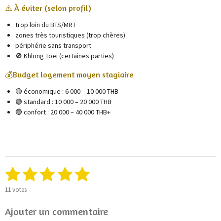
⚠️ À éviter (selon profil)
trop loin du BTS/MRT
zones très touristiques (trop chères)
périphérie sans transport
🚫 Khlong Toei (certaines parties)
💰Budget logement moyen stagiaire
🟡 économique : 6 000 – 10 000 THB
🟢 standard : 10 000 – 20 000 THB
🔵 confort : 20 000 – 40 000 THB+
1
2
3
4
5
E
É
n
v
é
é
é
é
é
v
a
11 votes
o
l
t
t
t
t
t
y
u
Ajouter un commentaire
e
a
r