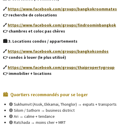
🔗
https://www.facebook.com/groups/bangkokroommates
👉 recherche de colocations
🔗
https://www.facebook.com/groups/findroominbangkok
👉 chambres et coloc pas chères
🏙️ 3. Locations condos / appartements
🔗
https://www.facebook.com/groups/bangkokcondos
👉 condos à louer (le plus utilisé)
🔗
https://www.facebook.com/groups/thaipropertygroup
👉 immobilier + locations
🏙️ Quartiers recommandés pour se loger
🟢 Sukhumvit (Asok, Ekkamai, Thonglor) → expats + transports
🟢 Silom / Sathorn → business district
🟢 Ari → calme + tendance
🟢 Ratchada → moins cher + MRT