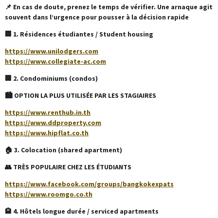
📌 En cas de doute, prenez le temps de vérifier. Une arnaque agit
souvent dans l’urgence pour pousser à la décision rapide
🏢 1. Résidences étudiantes / Student housing
https://www.unilodgers.com
https://www.collegiate-ac.com
🏢 2. Condominiums (condos)
🏙️ OPTION LA PLUS UTILISÉE PAR LES STAGIAIRES
https://www.renthub.in.th
https://www.ddproperty.com
https://www.hipflat.co.th
🏠 3. Colocation (shared apartment)
👥 TRÈS POPULAIRE CHEZ LES ÉTUDIANTS
https://www.facebook.com/groups/bangkokexpats
https://www.roomgo.co.th
🏨 4. Hôtels longue durée / serviced apartments