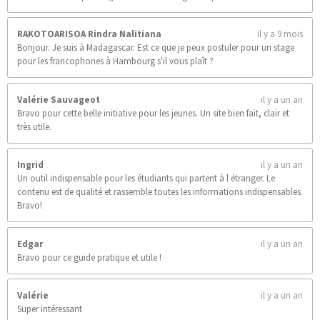
i
l
e
RAKOTOARISOA Rindra Nalitiana
il y a 9 mois
s
Bonjour. Je suis à Madagascar. Est ce que je peux postuler pour un stage
pour les francophones à Hambourg s'il vous plaît ?
Valérie Sauvageot
il y a un an
Bravo pour cette belle initiative pour les jeunes. Un site bien fait, clair et
très utile.
Ingrid
il y a un an
Un outil indispensable pour les étudiants qui partent à l étranger. Le
contenu est de qualité et rassemble toutes les informations indispensables.
Bravo!
Edgar
il y a un an
Bravo pour ce guide pratique et utile !
Valérie
il y a un an
Super intéressant