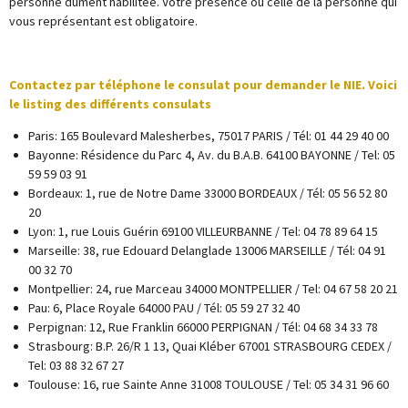
personne dûment habilitée. Votre présence ou celle de la personne qui
vous représentant est obligatoire.
Contactez par téléphone le consulat pour demander le NIE. Voici
le listing des différents consulats
Paris: 165 Boulevard Malesherbes, 75017 PARIS / Tél: 01 44 29 40 00
Bayonne: Résidence du Parc 4, Av. du B.A.B. 64100 BAYONNE / Tel: 05
59 59 03 91
Bordeaux: 1, rue de Notre Dame 33000 BORDEAUX / Tél: 05 56 52 80
20
Lyon: 1, rue Louis Guérin 69100 VILLEURBANNE / Tel: 04 78 89 64 15
Marseille: 38, rue Edouard Delanglade 13006 MARSEILLE / Tél: 04 91
00 32 70
Montpellier: 24, rue Marceau 34000 MONTPELLIER / Tel: 04 67 58 20 21
Pau: 6, Place Royale 64000 PAU / Tél: 05 59 27 32 40
Perpignan: 12, Rue Franklin 66000 PERPIGNAN / Tél: 04 68 34 33 78
Strasbourg: B.P. 26/R 1 13, Quai Kléber 67001 STRASBOURG CEDEX /
Tel: 03 88 32 67 27
Toulouse: 16, rue Sainte Anne 31008 TOULOUSE / Tel: 05 34 31 96 60