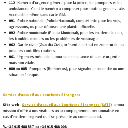
112
: Numéro d’urgence général pour la police, les pompiers et les
ambulances. C’est le numéro à composer pour toute urgence vitale.
Accessible même sans carte SIM.
091
: Police nationale (Policía Nacional), compétente pour les vols,
agressions, ou pour déposer une plainte officielle.
092
: Police municipale (Policía Municipal), pour les incidents locaux,
les troubles mineurs ou les problèmes de voisinage.
062
: Garde civile (Guardia Civil), présente surtout en zone rurale ou
pour les contrôles routiers.
061
: Urgences médicales, pour une assistance de santé urgente
mais non vitale.
080
ou
085
: Pompiers (Bomberos), pour signaler un incendie ou une
situation à risque.
Service d’accueil aux touristes étrangers
Site web
:
Service d’accueil aux touristes étrangers (SATE)
a pour
mission d’offrir à nos visiteurs un accompagnement personnalisé en
cas d'incident exigeant qu’il se présente au commissariat.
📞+34 915 488 537
ou
+34 915 488 008