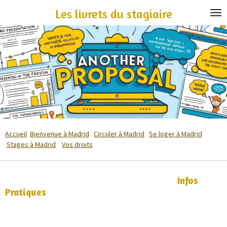
Passer
Les livrets du stagiaire
au
contenu
principal
Accueil
Bienvenue à Madrid
Circuler à Madrid
Se loger à Madrid
Stages à Madrid
Vos droits
Infos
Pratiques