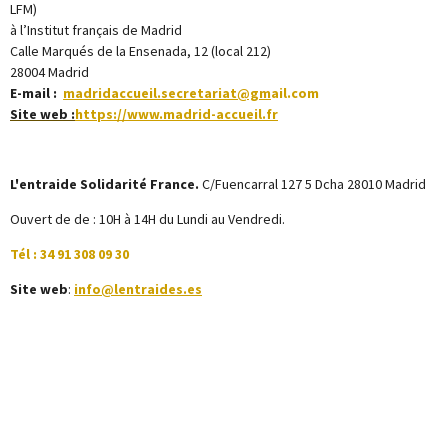
LFM)
à l’Institut français de Madrid
Calle Marqués de la Ensenada, 12 (local 212)
28004 Madrid
E-mail :
madridaccueil.secretariat@gm
ail.com
Site web :
https://www.madrid-accueil.fr
L'entraide Solidarité France.
C/Fuencarral 127 5 Dcha 28010 Madrid
Ouvert de de : 10H à 14H du Lundi au Vendredi.
Tél : 34 91 308 09 30
Site web
:
info@lentraides.es