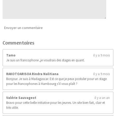
9
0
9
0
9
0
Envoyer un commentaire
9
0
Commentaires
9
é
t
Tamo
il y a 9 mois
o
Je suis un francophone ,je voudrais des stages en quant.
i
l
e
RAKOTOARISOA Rindra Nalitiana
il y a 9 mois
s
Bonjour. Je suis à Madagascar. Est ce que je peux postuler pour un stage
pour les francophones à Hambourg s'il vous plaît ?
Valérie Sauvageot
il y a un an
Bravo pour cette belle initiative pour les jeunes. Un site bien fait, clair et
très utile.