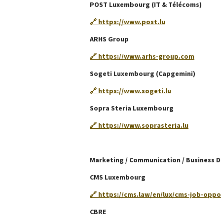
POST Luxembourg (IT & Télécoms)
🔗 https://www.post.lu
ARHS Group
🔗 https://www.arhs-group.com
Sogeti Luxembourg (Capgemini)
🔗 https://www.sogeti.lu
Sopra Steria Luxembourg
🔗 https://www.soprasteria.lu
Marketing / Communication / Business
CMS Luxembourg
🔗 https://cms.law/en/lux/cms-job-opp
CBRE