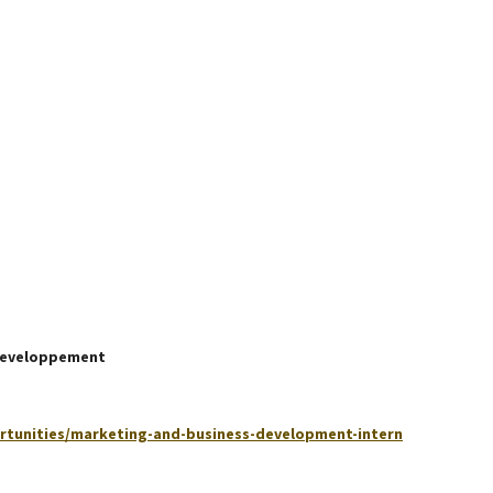
 Developpement
ortunities/marketing-and-business-development-intern