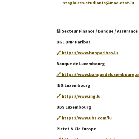
stagiaires.etudiants@mae.etat.lu
🏦
Secteur Finance / Banque / Assurance 
BGL BNP Paribas
🔗 https://www.bnpparibas.lu
Banque de Luxembourg
🔗 https://www.banquedeluxembourg.
ING Luxembourg
🔗 https://www.ing.lu
UBS Luxembourg
🔗 https://www.ubs.com/lu
Pictet & Cie Europe