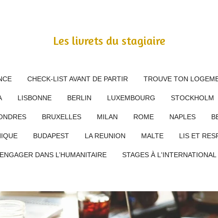
Les livrets du stagiaire
NCE
CHECK-LIST AVANT DE PARTIR
TROUVE TON LOGEME
A
LISBONNE
BERLIN
LUXEMBOURG
STOCKHOLM
ONDRES
BRUXELLES
MILAN
ROME
NAPLES
B
IQUE
BUDAPEST
LA REUNION
MALTE
LIS ET RES
’ENGAGER DANS L’HUMANITAIRE
STAGES À L'INTERNATIONA