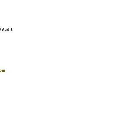
/ Audit
com