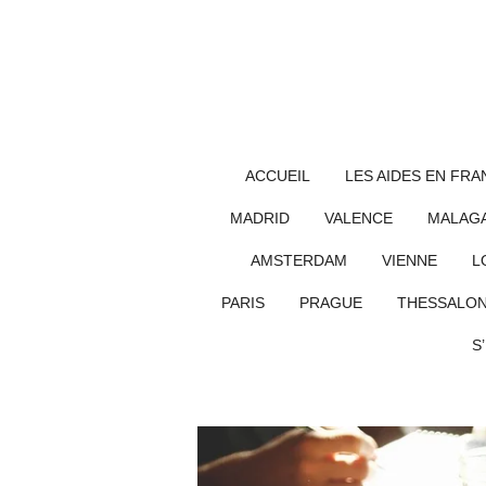
Passer
au
contenu
principal
ACCUEIL
LES AIDES EN FRA
MADRID
VALENCE
MALAG
AMSTERDAM
VIENNE
L
PARIS
PRAGUE
THESSALON
S