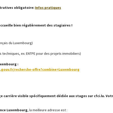
ratives obligatoire:
Infos pratiques
cueille bien régulièrement des stagiaires !
Français du Luxembourg)
ls techniques, ex. ENTPE pour des projets immobiliers)
Luxembourg :
e.gouv.fr/recherche-offre?combine=Luxembourg
ge carrière visible spécifiquement dédiée aux stages sur cfci.lu. Vot
ance Luxembourg
, la meilleure adresse est :