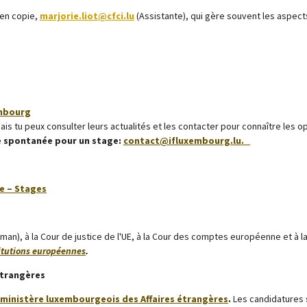
 en copie,
marjorie.liot@cfci.lu
(Assistante), qui gère souvent les aspect
embourg
ais tu peux consulter leurs actualités et les contacter pour connaître les o
 spontanée pour un stage:
contact@ifluxembourg.lu.
e – Stages
g
an), à la Cour de justice de l'UE, à la Cour des comptes européenne et à
titutions européennes
.
étrangères
 ministère luxembourgeois des Affaires étrangères
.
Les candidatures s