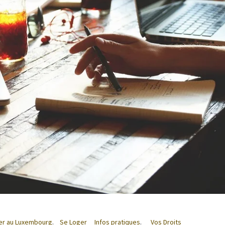
ler au Luxembourg
.
Se Loger
Infos pratiques
.
Vos Droits