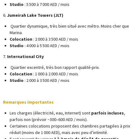
Studio
: 5 500 à 7 000 AED / mois
6.
Jumeirah Lake Towers (JLT)
Quartier dynamique, très bien situé avec métro. Moins cher que
Marina.
Colocation
: 2 000 à 3 500 AED / mois
Studio
: 4 000 à 5 500 AED / mois
7.
International City
Quartier excentré, très bon rapport qualité-prix.
Colocation
: 1 000 à 2 000 AED / mois
Studio
: 2 000 à 3 500 AED / mois
Remarques importantes
Les charges (électricité, eau, Internet) sont
parfois incluses
,
parfois non (prévoir ~300–600 AED / mois).
Certaines colocations proposent des chambres partagées à prix
réduit (moins de 1 000 AED), mais avec peu d’intimité.