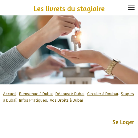
Passer
Les livrets du stagiaire
au
contenu
principal
Accueil
.
Bienvenue à Dubai
.
Découvrir Dubai
.
Circuler à Doubaï
.
Stages
à Dubaï
.
Infos Pratiques
.
Vos Droits à Dubaï
Se Loger