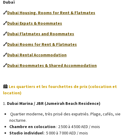
Dubaï
🔗
Dubai Housing, Rooms for Rent & Flatmates
🔗
Dubai Expats & Roommates
🔗
Dubai Flatmates and Roommates
🔗
Dubai Rooms for Rent & Flatmates
🔗
Dubai Rental Accommodation
🔗
Dubai Roommates & Shared Accommodation
🏙️
Les quartiers et les fourchettes de prix (colocation et
location)
1.
Dubai Marina / JBR (Jumeirah Beach Residence)
Quartier moderne, très prisé des expatriés. Plage, cafés, vie
nocturne.
Chambre en colocation
: 2 500 à 4 500 AED / mois
Studio individuel
: 5 000 à 7 000 AED / mois