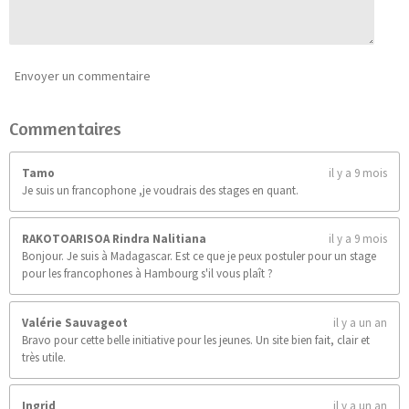
0
9
0
9
0
Envoyer un commentaire
9
0
Commentaires
9
é
t
Tamo
il y a 9 mois
o
Je suis un francophone ,je voudrais des stages en quant.
i
l
e
RAKOTOARISOA Rindra Nalitiana
il y a 9 mois
s
Bonjour. Je suis à Madagascar. Est ce que je peux postuler pour un stage
pour les francophones à Hambourg s'il vous plaît ?
Valérie Sauvageot
il y a un an
Bravo pour cette belle initiative pour les jeunes. Un site bien fait, clair et
très utile.
Ingrid
il y a un an