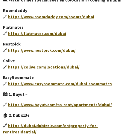
🛋️
Plateformes spécialisées en colocation / coliving à Dubaï
Roomdaddy
🔗
https://www.roomdaddy.com/rooms/dubai
Flatmates
🔗
https://flatmates.com/dubai
Nestpick
🔗
https://www.nestpick.com/dubai/
Colive
🔗
https://colive.com/locations/dubai/
EasyRoommate
🔗
https://www.easyroommate.com/dubai-roommates
🏙️
1. Bayut
–
🔗
https://www.bayut.com/to-rent/apartments/dubai/
🏠
2. Dubizzle
🔗
https://dubai.dubizzle.com/en/property-for-
rent/residential/