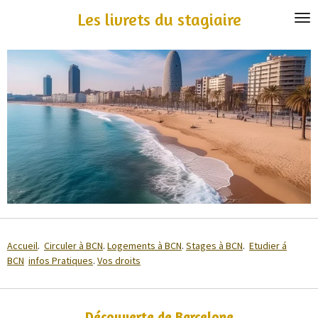
Passer
Les livrets du stagiaire
au
contenu
principal
Accueil
.
Circuler à BCN
.
Logements à BCN
.
Stages à BCN
.
Etudier á
BCN
infos Pratiques
.
Vos droits
Découverte de Barcelone