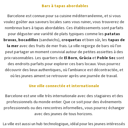
Bars à tapas abordables
Barcelone est connue pour sa cuisine méditerranéenne, et si vous
voulez goûter aux saveurs locales sans vous ruiner, vous trouverez de
nombreux bars à tapas abordables. Ces établissements sont parfaits
pour déguster une variété de plats typiques comme les
patatas
bravas
,
bocadillos
(sandwichs),
croquetas
et bien sûr, les
tapas de
la mer
avec des fruits de mer frais. La ville regorge de bars où l’on
peut partager un moment convivial autour de petites assiettes à des
prix raisonnables. Les quartiers de
El Born
,
Gràcia
et
Poble Sec
sont
des endroits parfaits pour explorer ces bars locaux. Vous pourrez
découvrir des lieux authentiques, où l’ambiance est décontractée, et
où les jeunes aiment se retrouver après une journée de travail.
Une ville connectée et internationale
Barcelone est une ville très internationale avec des stagiaires et des
professionnels du monde entier. Que ce soit pour des événements
professionnels ou des rencontres informelles, vous pourrez échanger
avec des jeunes de tous horizons.
La ville est aussi un hub technologique, idéal pour les jeunes intéressés