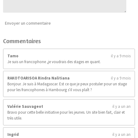
9
0
9
0
Envoyer un commentaire
9
0
Commentaires
9
é
t
Tamo
il y a 9 mois
o
Je suis un francophone ,je voudrais des stages en quant.
i
l
e
RAKOTOARISOA Rindra Nalitiana
il y a 9 mois
s
Bonjour. Je suis à Madagascar. Est ce que je peux postuler pour un stage
pour les francophones à Hambourg s'il vous plaît ?
Valérie Sauvageot
il y a un an
Bravo pour cette belle initiative pour les jeunes. Un site bien fait, clair et
très utile.
Ingrid
il y a un an