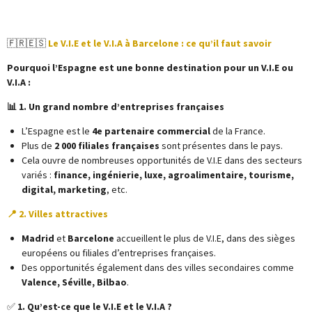
🇫🇷🇪🇸
Le V.I.E et le V.I.A à Barcelone : ce qu’il faut savoir
Pourquoi l’Espagne est une bonne destination pour un V.I.E ou
V.I.A :
📊 1. Un grand nombre d’entreprises françaises
L’Espagne est le
4e partenaire commercial
de la France.
Plus de
2 000 filiales françaises
sont présentes dans le pays.
Cela ouvre de nombreuses opportunités de V.I.E dans des secteurs
variés :
finance, ingénierie, luxe, agroalimentaire, tourisme,
digital, marketing
, etc.
📍 2. Villes attractives
Madrid
et
Barcelone
accueillent le plus de V.I.E, dans des sièges
européens ou filiales d’entreprises françaises.
Des opportunités également dans des villes secondaires comme
Valence, Séville, Bilbao
.
✅
1. Qu’est-ce que le V.I.E et le V.I.A ?