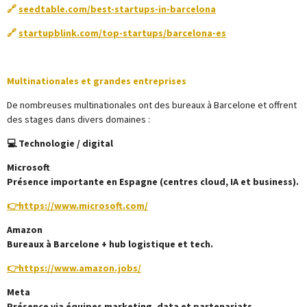
🔗
seedtable.com/best-startups-in-barcelona
🔗
startupblink.com/top-startups/barcelona-es
Multinationales et grandes entreprises
De nombreuses multinationales ont des bureaux à Barcelone et offrent
des stages dans divers domaines :
💻 Technologie / digital
Microsoft
Présence importante en Espagne (centres cloud, IA et business).
👉
https://www.microsoft.com/
Amazon
Bureaux à Barcelone + hub logistique et tech.
👉
https://www.amazon.jobs/
Meta
Présence via équipes marketing, data et partenariats.