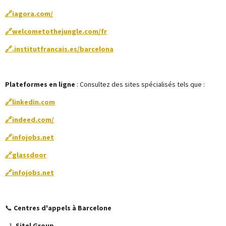
🔗
iagora.com/
🔗
welcometothejungle.com/fr
🔗.institutfrancais.es/barcelona
Plateformes en ligne
: Consultez des sites spécialisés tels que :
🔗
linkedin.com
🔗
indeed.com/
🔗
infojobs.net
🔗
glassdoor
🔗
infojobs.net
📞
Centres d'appels à Barcelone
Sitel Group