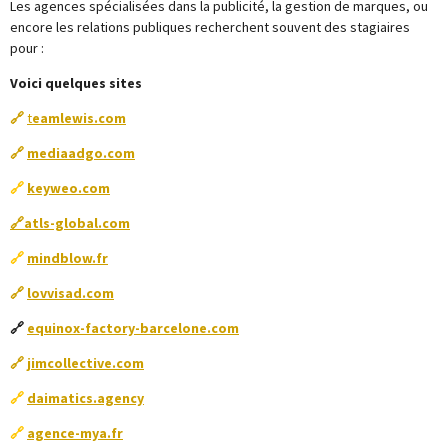
Les agences spécialisées dans la publicité, la gestion de marques, ou
encore les relations publiques recherchent souvent des stagiaires
pour :
Voici quelques sites
🔗
t
eamlewis.com
🔗
mediaadgo.com
🔗
keyweo.com
🔗
atls-global.com
🔗
mindblow.fr
🔗
lovvisad.com
🔗
equinox-factory-barcelone.com
🔗
jimcollective.com
🔗
daimatics.agency
🔗
agence-mya.fr