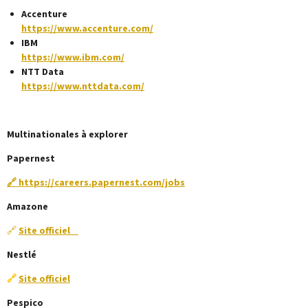
Accenture
https://www.accenture.com/
IBM
https://www.ibm.com/
NTT Data
https://www.nttdata.com/
Multinationales à explorer
Papernest
🔗
https://careers.papernest.com/jobs
Amazone
🔗
Site officiel
Nestlé
🔗
Site officiel
Pespico