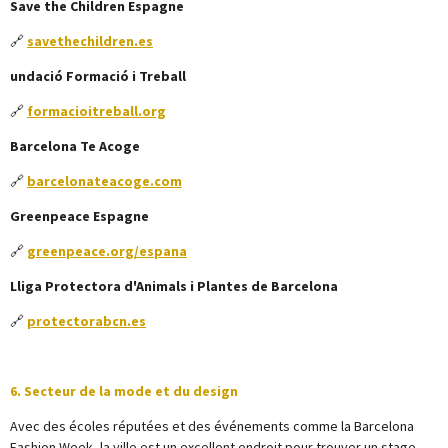
Save the Children Espagne
🔗
savethechildren.es
undació Formació i Treball
🔗
formacioitreball.org
Barcelona Te Acoge
🔗
barcelonateacoge.com
Greenpeace Espagne
🔗
greenpeace.org/espana
Lliga Protectora d'Animals i Plantes de Barcelona
🔗
protectorabcn.es
6. Secteur de la mode et du design
Avec des écoles réputées et des événements comme la Barcelona
Fashion Week, la ville est un excellent endroit pour trouver un stage