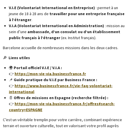
V.I.E (Volontariat International en Entreprise)
: permet à un
jeune de 18 à 28 ans de
travailler pour une entreprise française
à l’étranger
.
V.I.A (Volontariat International en Administration)
: mission au
sein d’une
ambassade, d’un consulat ou d’un établissement
public français à l’étranger
(ex. Institut français).
Barcelone accueille de nombreuses missions dans les deux cadres.
🔎
Liens utiles
🌍
Portail officiel V.I.E / V.I.A :
👉
https://mon-vie-via.businessfrance.fr
📌
Guide pratique du V.I.E par Business France :
👉
https://www.businessfrance.fr/vie-faq-volontariat-
international
📄
Offres de missions en Espagne (recherche filtrée) :
👉
https://mon-vie-via.businessfrance.fr/offres#search-
country=ESPAGNE
C’est un véritable tremplin pour votre carrière, combinant expérience
terrain et ouverture culturelle, tout en valorisant votre profil auprès