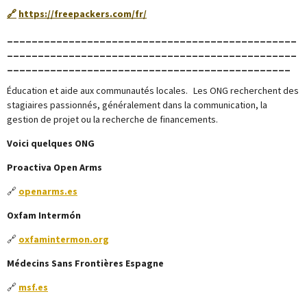
🔗
https://freepackers.com/fr/
_______________________________________________
_______________________________________________
______________________________________________
Éducation et aide aux communautés locales. Les ONG recherchent des
stagiaires passionnés, généralement dans la communication, la
gestion de projet ou la recherche de financements.
Voici quelques ONG
Proactiva Open Arms
🔗
openarms.es
Oxfam Intermón
🔗
oxfamintermon.org
Médecins Sans Frontières Espagne
🔗
msf.es