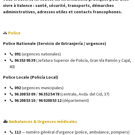
vivre à Valence : santé, sécurité, transports, démarches
administratives, adresses utiles et contacts francophones.
🚓
Police
Police Nationale (Servicio de Extranjería / urgences)
📞
091
(urgences nationales)
📞
96 353 95 39
(Jefatura Superior de Policía, Gran Vía Ramón y Cajal,
40)
Police Locale (Policía Local)
📞
092
(urgences municipales)
📞
96 208 53 09
/
96 352 54 78
(centrale, Avda. del Cid, 37)
📞
96 208 53 10
/
96 0208 53 12
(département)
🚑
Ambulances & Urgences médicales
📞
112
— numéro général d'urgence (police, ambulance, pompiers)