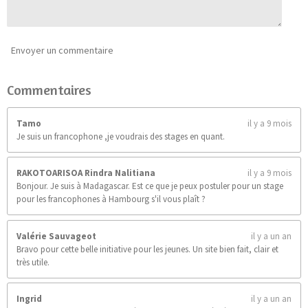
9
0
9
0
Envoyer un commentaire
9
0
Commentaires
9
é
t
Tamo
il y a 9 mois
o
Je suis un francophone ,je voudrais des stages en quant.
i
l
e
RAKOTOARISOA Rindra Nalitiana
il y a 9 mois
s
Bonjour. Je suis à Madagascar. Est ce que je peux postuler pour un stage
pour les francophones à Hambourg s'il vous plaît ?
Valérie Sauvageot
il y a un an
Bravo pour cette belle initiative pour les jeunes. Un site bien fait, clair et
très utile.
Ingrid
il y a un an