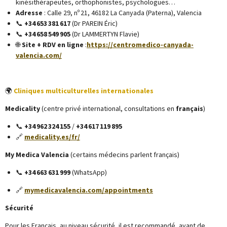
kinésithérapeutes, orthophonistes, psychologues…
Adresse
: Calle 29, nº 21, 46182 La Canyada (Paterna), Valencia
📞
+34 653 381 617
(Dr PAREIN Éric)
📞
+34 658 549 905
(Dr LAMMERTYN Flavie)
🌐
Site + RDV en ligne
:
https://centromedico-canyada-
valencia.com/
🌍
Cliniques multiculturelles internationales
Medicality
(centre privé international, consultations en
français
)
📞
+34 962 324 155
/
+34 617 119 895
🔗
medicality.es/fr/
My Medica Valencia
(certains médecins parlent français)
📞
+34 663 631 999
(WhatsApp)
🔗
mymedicavalencia.com/appointments
Sécurité
Pour les Français, au niveau sécurité, il est recommandé, avant de