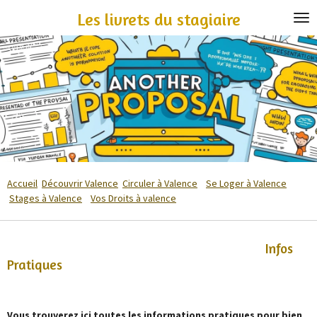
Passer
Les livrets du stagiaire
au
contenu
principal
Accueil
Découvrir Valence
Circuler à Valence
Se Loger à Valence
Stages à Valence
Vos Droits à valence
Infos
Pratiques
Vous trouverez ici toutes les informations pratiques pour bien