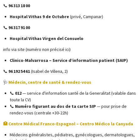
📞
96 313 18 00
Hospital Vithas 9 de Octubre
(privé, Campanar)
📞
96 317 91 00
Hospital Vithas Virgen del Consuelo
info via site (numéro non précisé ici)
Clinico‑Malvarrosa – Service d’information patient (SAIP)
📞
96 192 54 61
(Isabel de Villena, 2)
🩺
Médecin, centre de santé & rendez-vous
📞
012
— service d'information santé de la Generalitat (valable dans
toute la CV)
📞
Numéro figurant au dos de ta carte SIP
— pour prise de
rendez-vous (centrale +30‑22h)
🏥 Centre Médical Franco-Espagnol – Centro Médico la Canyada
Médecins généralistes, pédiatres, gynécologues, dermatologues,