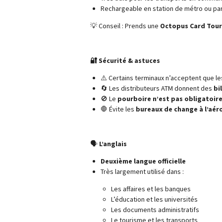
Rechargeable en station de métro ou par
💡 Conseil : Prends une
Octopus Card Tour
🔐 Sécurité & astuces
⚠️ Certains terminaux n’acceptent que l
🔄 Les distributeurs ATM donnent des
bi
🚫 Le
pourboire n’est pas obligatoir
🛑 Évite les
bureaux de change à l’aér
🗣️
L’anglais
Deuxième langue officielle
Très largement utilisé dans :
Les affaires et les banques
L’éducation et les universités
Les documents administratifs
Le tourisme et les transports