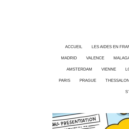
Passer
au
contenu
principal
ACCUEIL
LES AIDES EN FRA
MADRID
VALENCE
MALAG
AMSTERDAM
VIENNE
L
PARIS
PRAGUE
THESSALON
S