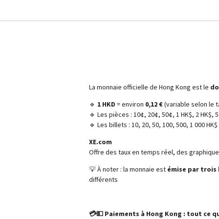
Infos 
La monnaie officielle de Hong Kong est le
do
🔹
1 HKD
= environ
0,12 €
(variable selon le 
🔹 Les pièces : 10¢, 20¢, 50¢, 1 HK$, 2 HK$, 
🔹 Les billets : 10, 20, 50, 100, 500, 1 000 HK$
XE.com
Offre des taux en temps réel, des graphiques
💡 À noter : la monnaie est
émise par troi
différents
💳💵 Paiements à Hong Kong : tout ce qu’