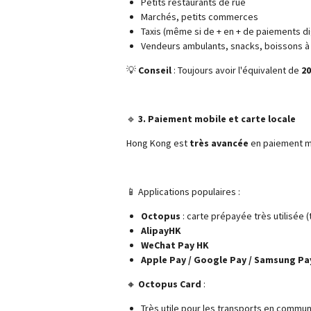
Petits restaurants de rue
Marchés, petits commerces
Taxis (même si de + en + de paiements di
Vendeurs ambulants, snacks, boissons 
💡
Conseil
: Toujours avoir l'équivalent de
20
🔹
3. Paiement mobile et carte locale
Hong Kong est
très avancée
en paiement mo
📱 Applications populaires :
Octopus
: carte prépayée très utilisée
AlipayHK
WeChat Pay HK
Apple Pay / Google Pay / Samsung Pa
🔸
Octopus Card
:
Très utile pour les transports en commun