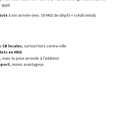
 appli
iste
à ton arrivée (env. 50 HKD de dépôt + crédit initial).
es
CB locales
, surtout hors centre-ville
llets en HKD
e
, mais tu peux arrondir à l’addition
oport
, moins avantageux