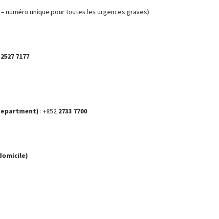
e – numéro unique pour toutes les urgences graves)
2
2527 7177
 Department)
: +852
2733 7700
domicile)