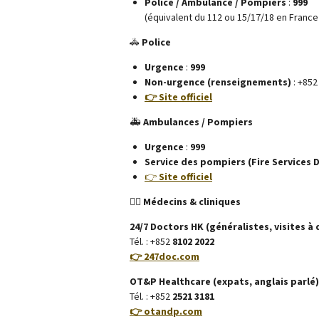
Police / Ambulance / Pompiers
:
999
(équivalent du 112 ou 15/17/18 en Franc
🚓
Police
Urgence
:
999
Non-urgence (renseignements)
: +85
👉 Site officiel
🚑
Ambulances / Pompiers
Urgence
:
999
Service des pompiers (Fire Services
👉
Site officiel
👨‍⚕️
Médecins & cliniques
24/7 Doctors HK (généralistes, visites à 
Tél. : +852
8102 2022
👉 247doc.com
OT&P Healthcare (expats, anglais parlé)
Tél. : +852
2521 3181
👉 otandp.com