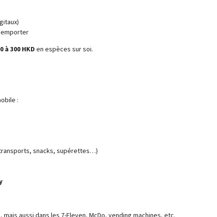
gitaux)
à emporter
0 à 300 HKD
en espèces sur soi.
bile :
 (transports, snacks, supérettes…)
y
, mais aussi dans les 7-Eleven, McDo, vending machines, etc.