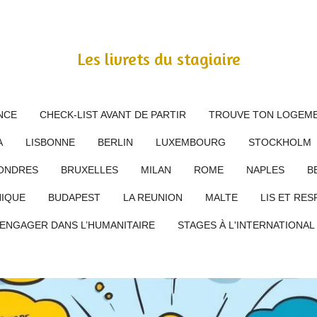
Les livrets du stagiaire
NCE
CHECK-LIST AVANT DE PARTIR
TROUVE TON LOGEME
A
LISBONNE
BERLIN
LUXEMBOURG
STOCKHOLM
ONDRES
BRUXELLES
MILAN
ROME
NAPLES
B
IQUE
BUDAPEST
LA REUNION
MALTE
LIS ET RES
’ENGAGER DANS L’HUMANITAIRE
STAGES À L'INTERNATIONA