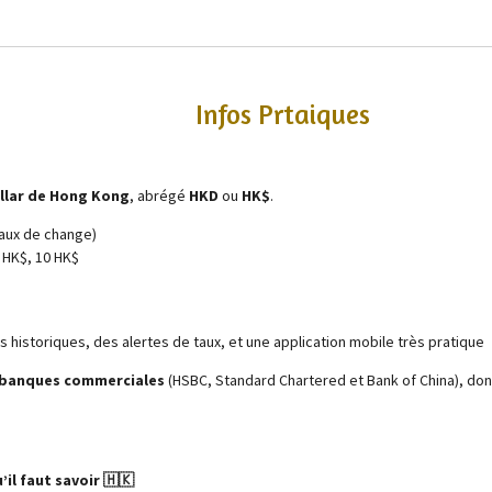
Prtaiques
llar de Hong Kong
, abrégé
HKD
ou
HK$
.
taux de change)
5 HK$, 10 HK$
 historiques, des alertes de taux, et une application mobile très pratique
s banques commerciales
(HSBC, Standard Chartered et Bank of China), donc
il faut savoir 🇭🇰