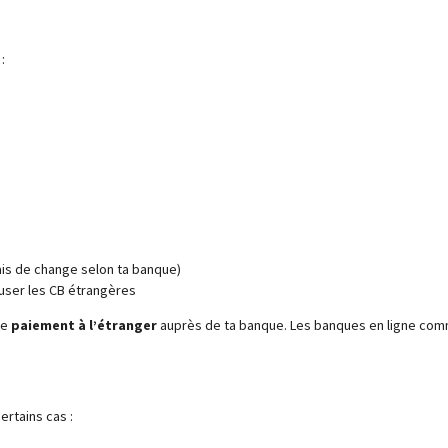
:
is de change selon ta banque)
user les CB étrangères
de
paiement à l’étranger
auprès de ta banque. Les banques en ligne comm
ertains cas :