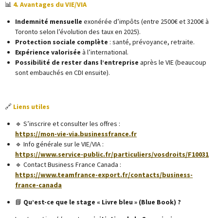
📊
4. Avantages du VIE/VIA
Indemnité mensuelle
exonérée d’impôts (entre 2500€ et 3200€ à
Toronto selon l’évolution des taux en 2025).
Protection sociale complète
: santé, prévoyance, retraite.
Expérience valorisée
à l’international.
Possibilité de rester dans l’entreprise
après le VIE (beaucoup
sont embauchés en CDI ensuite).
🔗
Liens utiles
🔹 S’inscrire et consulter les offres :
https://mon-vie-via.businessfrance.fr
🔹 Info générale sur le VIE/VIA :
https://www.service-public.fr/particuliers/vosdroits/F10031
🔹 Contact Business France Canada :
https://www.teamfrance-export.fr/contacts/business-
france-canada
📘
Qu’est-ce que le stage « Livre bleu » (Blue Book) ?