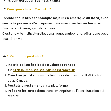
Ils sont gérés par
Business France
.
📍
Pourquoi choisir Toronto ?
Toronto est un
hub économique majeur en Amérique du Nord
, avec
une forte présence d'entreprises françaises dans les secteurs tech,
finance, ingénierie, agroalimentaire…
C’est une ville multiculturelle, dynamique, anglophone, offrant une belle
qualité de vie.
💼
3. Comment postuler ?
Inscris-toi sur le site de Business France :
👉
https://mon-vie-via.businessfrance.fr
Crée ton profil
et consulte les offres de missions VIE/VIA à Toronto
ou au Canada.
Postule directement
via la plateforme.
Prépare les entretiens
avec l’entreprise ou l’administration qui
recrute.