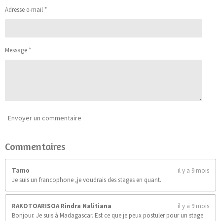
a
e
e
e
e
e
:
Adresse e-mail *
l
4
s
s
s
s
u
.
a
9
t
0
i
Message *
9
o
0
n
9
0
9
0
9
0
Envoyer un commentaire
9
0
Commentaires
9
é
t
Tamo
il y a 9 mois
o
Je suis un francophone ,je voudrais des stages en quant.
i
l
e
RAKOTOARISOA Rindra Nalitiana
il y a 9 mois
s
Bonjour. Je suis à Madagascar. Est ce que je peux postuler pour un stage