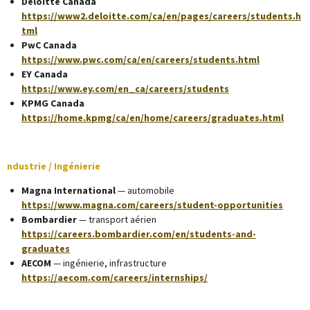
Deloitte Canada
https://www2.deloitte.com/ca/en/pages/careers/students.h
tml
PwC Canada
https://www.pwc.com/ca/en/careers/students.html
EY Canada
https://www.ey.com/en_ca/careers/students
KPMG Canada
https://home.kpmg/ca/en/home/careers/graduates.html
ndustrie / Ingénierie
Magna International
— automobile
https://www.magna.com/careers/student-opportunities
Bombardier
— transport aérien
https://careers.bombardier.com/en/students-and-
graduates
AECOM
— ingénierie, infrastructure
https://aecom.com/careers/internships/