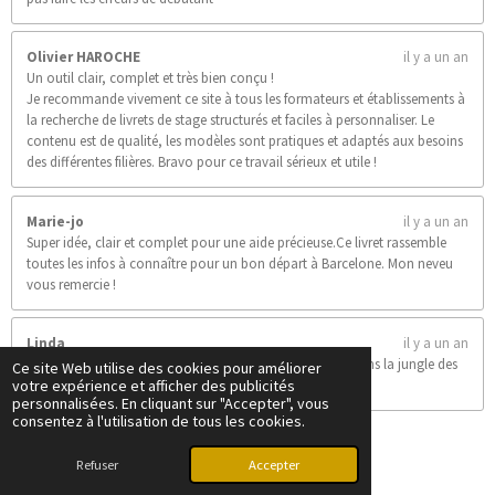
Olivier HAROCHE
il y a un an
Un outil clair, complet et très bien conçu !
Je recommande vivement ce site à tous les formateurs et établissements à
la recherche de livrets de stage structurés et faciles à personnaliser. Le
contenu est de qualité, les modèles sont pratiques et adaptés aux besoins
des différentes filières. Bravo pour ce travail sérieux et utile !
Marie-jo
il y a un an
Super idée, clair et complet pour une aide précieuse.Ce livret rassemble
toutes les infos à connaître pour un bon départ à Barcelone. Mon neveu
vous remercie !
Linda
il y a un an
Un livret clair, pratique et super utile pour s’y retrouver dans la jungle des
Ce site Web utilise des cookies pour améliorer
votre expérience et afficher des publicités
stages. Bravo !
personnalisées. En cliquant sur "Accepter", vous
consentez à l'utilisation de tous les cookies.
Afficher plus de commentaires.
© 2025 - 2026 Les livrets du stagiaire
Refuser
Accepter
Propulsé par
Webador