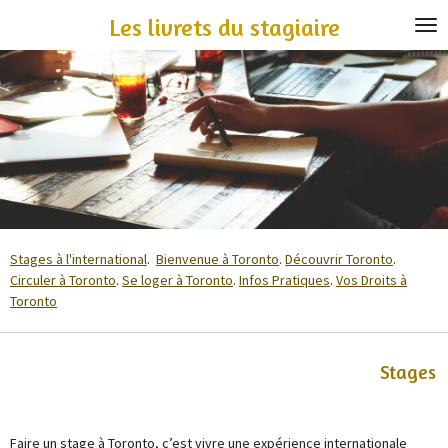
Passer
Les livrets du stagiaire
au
contenu
principal
Stages à l'international
.
Bienvenue à Toronto
.
Découvrir Toronto
.
Circuler à Toronto
.
Se loger à Toronto
.
Infos Pratiques
.
Vos Droits à
Toronto
Stages
Faire un stage à Toronto, c’est vivre une expérience internationale