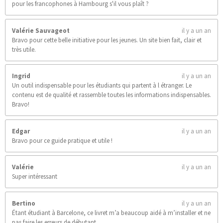
pour les francophones à Hambourg s'il vous plaît ?
Valérie Sauvageot
il y a un an
Bravo pour cette belle initiative pour les jeunes. Un site bien fait, clair et
très utile.
Ingrid
il y a un an
Un outil indispensable pour les étudiants qui partent à l étranger. Le
contenu est de qualité et rassemble toutes les informations indispensables.
Bravo!
Edgar
il y a un an
Bravo pour ce guide pratique et utile !
Valérie
il y a un an
Super intéressant
Bertino
il y a un an
Étant étudiant à Barcelone, ce livret m’a beaucoup aidé à m’installer et ne
pas faire les erreurs de débutant